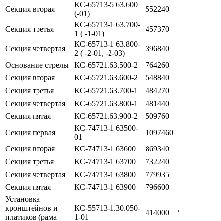
КС-65713-5 63.600
Секция вторая
552240
(-01)
КС-65713-1 63.700-
Секция третья
457370
1 ( -1-01)
КС-65713-1 63.800-
Секция четвертая
396840
2 ( -2-01, -2-03)
Основание стрелы
КС-65721.63.500-2
764260
Секция вторая
КС-65721.63.600-2
548840
Секция третья
КС-65721.63.700-1
484270
Секция четвертая
КС-65721.63.800-1
481440
Секция пятая
КС-65721.63.900-2
509760
КС-74713-1 63500-
Секция первая
1097460
01
Секция вторая
КС-74713-1 63600
869340
Секция третья
КС-74713-1 63700
732240
Секция четвертая
КС-74713-1 63800
779935
Секция пятая
КС-74713-1 63900
796600
Установка
кронштейнов и
КС-55713-1.30.050-
414000
⁺
платиков (рама
1-01