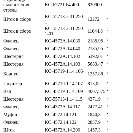
выдвижения
КС-65721.64.400
820900
стрелы
КС-55713-2.31.250-
Шток в сборе
12272
⁺
1
КС-55713-2.31.250-
Шток в сборе
11044,8
⁺
1-01
Фланец
КС-4572А.14.030
2185,95
⁺
Фланец
КС-4572А.14.040
2185,95
⁺
Шестерня
КС-4572А.14.102
5392,01
⁺
Шестерня
КС-4572А.14.103
5683,47
⁺
КС-45719-1.14.106-
Корпус
1257,88
⁺
1
Плунжер
КС-45719-1.14.107
813,02
⁺
Вал
КС-45719-1.14.109
4007,575
⁺
Шестерня
КС-55713-1.14.115
4371,9
⁺
Фланец
КС-4572А.14.117
2477,41
⁺
Муфта
КС-4572.14.121
1840,8
⁺
Фланец
КС-4572.14.122
2837,9
⁺
Шток
КС-4572А.14.200
1457,3
⁺