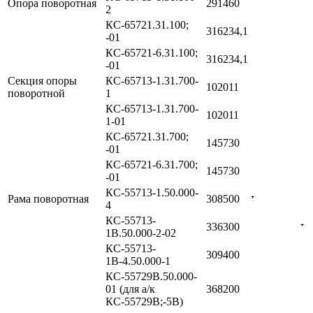
Опора поворотная
291460
2
КС-65721.31.100;
316234,1
-01
КС-65721-6.31.100;
316234,1
-01
Секция опоры
КС-65713-1.31.700-
102011
поворотной
1
КС-65713-1.31.700-
102011
1-01
КС-65721.31.700;
145730
-01
КС-65721-6.31.700;
145730
-01
КС-55713-1.50.000-
Рама поворотная
308500
⁺
4
КС-55713-
336300
⁺
1В.50.000-2-02
КС-55713-
309400
1В-4.50.000-1
КС-55729В.50.000-
01 (для а/к
368200
КС-55729В;-5В)