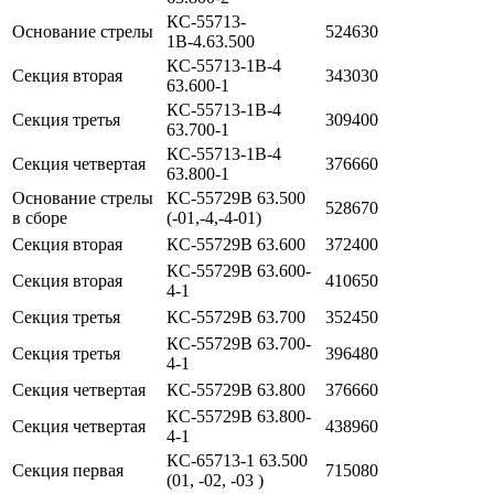
КС-55713-
Основание стрелы
524630
1В-4.63.500
КС-55713-1В-4
Секция вторая
343030
63.600-1
КС-55713-1В-4
Секция третья
309400
63.700-1
КС-55713-1В-4
Секция четвертая
376660
63.800-1
Основание стрелы
КС-55729В 63.500
528670
в сборе
(-01,-4,-4-01)
Секция вторая
КС-55729В 63.600
372400
КС-55729В 63.600-
Секция вторая
410650
4-1
Секция третья
КС-55729В 63.700
352450
КС-55729В 63.700-
Секция третья
396480
4-1
Секция четвертая
КС-55729В 63.800
376660
КС-55729В 63.800-
Секция четвертая
438960
4-1
КС-65713-1 63.500
Секция первая
715080
(01, -02, -03 )