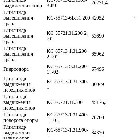
26231,4
выдвижения опор
3-09
Г/цилиндр
вывешивания
КС-55713-6В.31.200
42952
⁺
крана
Г/цилиндр
КС-55721.31.200-2;
вывешивания
53690
-01
крана
Г/цилиндр
КС-65713-1.31.200-
вывешивания
65962
2; -01.
крана
КС-65713-5.31.200-
Гидроопора
67496
1; -02.
Г/цилиндр
КС-65713-1.31.300-
выдвижения
36049
1
передних опор
Г/цилиндр
выдвижения
КС-65721.31.300
45176,3
передних опор
Г/цилиндр
КС-65713-1.31.400-
76700
поворота опоры
1; -01.
Г/цилиндр
КС-65713-1.31.900-
выдвижения
84370
1
задних опор