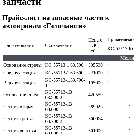
запчасти
Прайс-лист на запасные части к
автокранам «Галичанин»
Применяемо
Цена с
Наименование
Обозначение
НДС,
КС-55713
КС
руб.
Метал
Основание стрелы
КС-55713-1 63.500
305500
⁺
Средняя секция
КС-55713-1 63.600
221000
⁺
КС-55713-1.63.700-
Верхняя секция
195000
⁺
1
КС-55713-1В
Основание стрелы
420550
63.500-2
КС-55713-1В
Секция вторая
289926
⁺
63.600-1
КС-55713-1В
Секция третья
300664
⁺
63.700-2
КС-55713-1В
Секция верхняя
301600
⁺
63.800-2