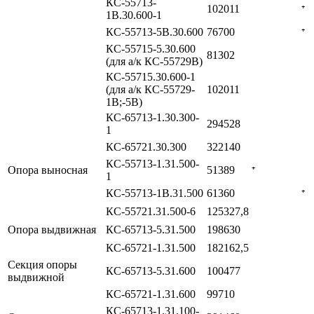
КС-55713-
102011
⁺
1В.30.600-1
КС-55713-5В.30.600
76700
⁺
КС-55715-5.30.600
81302
(для а/к КС-55729В)
КС-55715.30.600-1
(для а/к КС-55729-
102011
1В;-5В)
КС-65713-1.30.300-
294528
1
КС-65721.30.300
322140
КС-55713-1.31.500-
Опора выносная
51389
⁺
1
КС-55713-1В.31.500
61360
⁺
КС-55721.31.500-6
125327,8
Опора выдвижная
КС-65713-5.31.500
198630
КС-65721-1.31.500
182162,5
Секция опоры
КС-65713-5.31.600
100477
выдвижной
КС-65721-1.31.600
99710
КС-65713-1.31.100-