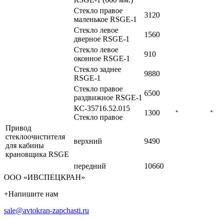
Стекло правое
3120
маленькое RSGE-1
Стекло левое
1560
дверное RSGE-1
Стекло левое
910
оконное RSGE-1
Стекло заднее
9880
RSGE-1
Стекло правое
6500
раздвижное RSGE-1
КС-35716.52.015
1300
⁺
⁺
Стекло правое
Привод
стеклоочистителя
верхний
9490
для кабины
крановщика RSGE
передний
10660
ООО «ИВСПЕЦКРАН»
+
Напишите нам
sale@avtokran-zapchasti.ru