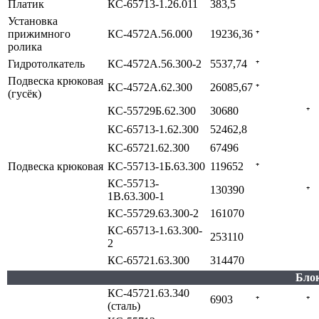
Платик
КС-65713-1.26.011
383,5
Установка
прижимного
КС-4572А.56.000
19236,36
⁺
ролика
Гидротолкатель
КС-4572А.56.300-2
5537,74
⁺
Подвеска крюковая
КС-4572А.62.300
26085,67
⁺
(гусёк)
КС-55729Б.62.300
30680
⁺
КС-65713-1.62.300
52462,8
КС-65721.62.300
67496
Подвеска крюковая
КС-55713-1Б.63.300
119652
⁺
КС-55713-
130390
⁺
1В.63.300-1
КС-55729.63.300-2
161070
КС-65713-1.63.300-
253110
2
КС-65721.63.300
314470
Блок
КС-45721.63.340
6903
⁺
⁺
(сталь)