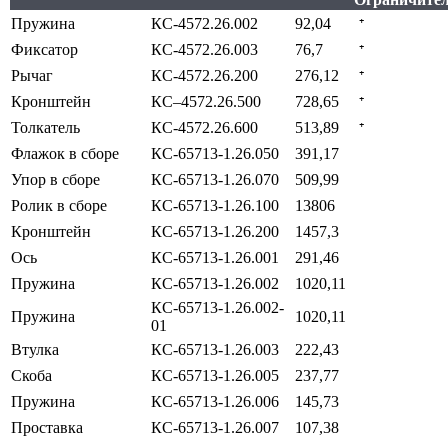
Пружина
КС-4572.26.002
92,04
⁺
Фиксатор
КС-4572.26.003
76,7
⁺
Рычаг
КС-4572.26.200
276,12
⁺
Кронштейн
КС–4572.26.500
728,65
⁺
Толкатель
КС-4572.26.600
513,89
⁺
Флажок в сборе
КС-65713-1.26.050
391,17
Упор в сборе
КС-65713-1.26.070
509,99
Ролик в сборе
КС-65713-1.26.100
13806
Кронштейн
КС-65713-1.26.200
1457,3
Ось
КС-65713-1.26.001
291,46
Пружина
КС-65713-1.26.002
1020,11
КС-65713-1.26.002-
Пружина
1020,11
01
Втулка
КС-65713-1.26.003
222,43
Скоба
КС-65713-1.26.005
237,77
Пружина
КС-65713-1.26.006
145,73
Проставка
КС-65713-1.26.007
107,38