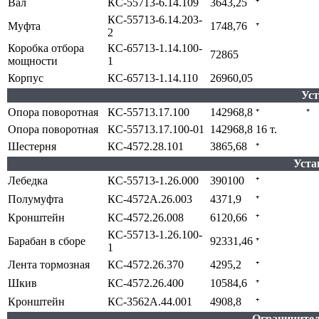
Вал
КС-55713-6.14.109
3643,25
⁺
КС-55713-6.14.203-
Муфта
1748,76
⁺
2
Коробка отбора
КС-65713-1.14.100-
72865
мощности
1
Корпус
КС-65713-1.14.110
26960,05
Ус
Опора поворотная
КС-55713.17.100
142968,8
⁺
⁺
Опора поворотная
КС-55713.17.100-01
142968,8
16 т.
Шестерня
КС-4572.28.101
3865,68
⁺
Уста
Лебедка
КС-55713-1.26.000
390100
⁺
Полумуфта
КС-4572А.26.003
4371,9
⁺
Кронштейн
КС-4572.26.008
6120,66
⁺
КС-55713-1.26.100-
Барабан в сборе
92331,46
⁺
1
Лента тормозная
КС-4572.26.370
4295,2
⁺
Шкив
КС-4572.26.400
10584,6
⁺
Кронштейн
КС-3562А.44.001
4908,8
⁺
Ограничител