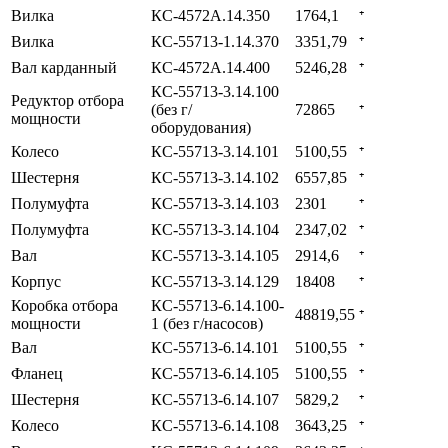
Вилка
КС-4572А.14.350
1764,1
⁺
Вилка
КС-55713-1.14.370
3351,79
⁺
Вал карданный
КС-4572А.14.400
5246,28
⁺
КС-55713-3.14.100
Редуктор отбора
(без г/
72865
⁺
мощности
оборудования)
Колесо
КС-55713-3.14.101
5100,55
⁺
Шестерня
КС-55713-3.14.102
6557,85
⁺
Полумуфта
КС-55713-3.14.103
2301
⁺
Полумуфта
КС-55713-3.14.104
2347,02
⁺
Вал
КС-55713-3.14.105
2914,6
⁺
Корпус
КС-55713-3.14.129
18408
⁺
Коробка отбора
КС-55713-6.14.100-
48819,55
⁺
мощности
1 (без г/насосов)
Вал
КС-55713-6.14.101
5100,55
⁺
Фланец
КС-55713-6.14.105
5100,55
⁺
Шестерня
КС-55713-6.14.107
5829,2
⁺
Колесо
КС-55713-6.14.108
3643,25
⁺