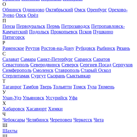
О
Обнинск
Одинцово
Октябрьский
Омск
Оренбург
Орехово-
Зуево
Орск
Орёл
П
Пенза
Первоуральск
Пермь
Петрозаводск
Петропавловск-
Камчатский
Подольск
Прокопьевск
Псков
Пушкино
Пятигорск
Р
Раменское
Реутов
Ростов-на-Дону
Рубцовск
Рыбинск
Рязань
С
Салават
Самара
Санкт-Петербург
Саранск
Саратов
Севастополь
Северодвинск
Северск
Сергиев Посад
Серпухов
Симферополь
Смоленск
Ставрополь
Старый Оскол
Стерлитамак
Сургут
Сызрань
Сыктывкар
Т
Таганрог
Тамбов
Тверь
Тольятти
Томск
Тула
Тюмень
У
Улан-Удэ
Ульяновск
Уссурийск
Уфа
Х
Хабаровск
Хасавюрт
Химки
Ч
Чебоксары
Челябинск
Череповец
Черкесск
Чита
Ш
Шахты
Щ