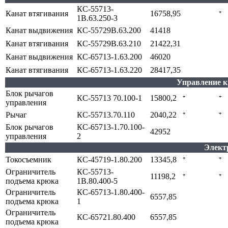
КС-55713-
Канат втягивания
16758,95
⁺
1В.63.250-3
Канат выдвижения
КС-55729В.63.200
41418
Канат втягивания
КС-55729В.63.210
21422,31
Канат выдвижения
КС-65713-1.63.200
46020
Канат втягивания
КС-65713-1.63.220
28417,35
Управление 
Блок рычагов
КС-55713 70.100-1
15800,2
⁺
⁺
управления
Рычаг
КС-55713.70.110
2040,22
⁺
⁺
Блок рычагов
КС-65713-1.70.100-
42952
управления
2
Элект
Токосъемник
КС-45719-1.80.200
13345,8
⁺
⁺
Ограничитель
КС-55713-
11198,2
⁺
⁺
подъема крюка
1В.80.400-5
Ограничитель
КС-65713-1.80.400-
6557,85
подъема крюка
1
Ограничитель
КС-65721.80.400
6557,85
подъема крюка