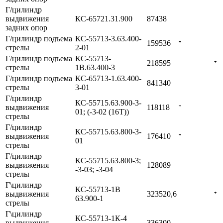
Г/цилиндр
выдвижения
КС-65721.31.900
87438
задних опор
Г/цилиндр подъема
КС-55713-3.63.400-
159536
⁺
стрелы
2-01
Г/цилиндр подъема
КС-55713-
218595
⁺
стрелы
1В.63.400-3
Г/цилиндр подъема
КС-65713-1.63.400-
841340
стрелы
3-01
Г/цилиндр
КС-55715.63.900-3-
выдвижения
118118
⁺
01; (-3-02 (16Т))
стрелы
Г/цилиндр
КС-55715.63.800-3-
выдвижения
176410
⁺
01
стрелы
Г/цилиндр
КС-55715.63.800-3;
выдвижения
128089
-3-03; -3-04
стрелы
Г\цилиндр
КС-55713-1В
выдвижения
323520,6
⁺
63.900-1
стрелы
Г\цилиндр
КС-55713-1К-4
выдвижения
336300