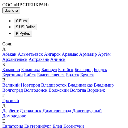
ООО «ИВСПЕЦКРАН»
Валюта
€ Euro
$ US Dollar
₽ Рубль
Сочи
А
Абакан
Альметьевск
Ангарск
Арзамас
Армавир
Артём
Архангельск
Астрахань
Ачинск
Б
Балаково
Балашиха
Барнаул
Батайск
Белгород
Бердск
Березники
Бийск
Благовещенск
Братск
Брянск
В
Великий Новгород
Владивосток
Владикавказ
Владимир
Волгоград
Волгодонск
Волжский
Вологда
Воронеж
Г
Грозный
Д
Дербент
Дзержинск
Димитровград
Долгопрудный
Домодедово
Е
Евпатория
Екатеринбург
Елец
Ессентуки