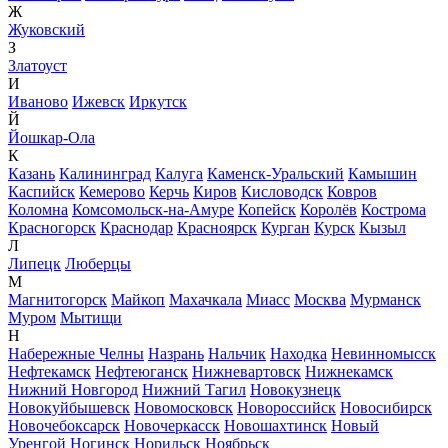
Ж
Жуковский
З
Златоуст
И
Иваново
Ижевск
Иркутск
Й
Йошкар-Ола
К
Казань
Калининград
Калуга
Каменск-Уральский
Камышин
Каспийск
Кемерово
Керчь
Киров
Кисловодск
Ковров
Коломна
Комсомольск-на-Амуре
Копейск
Королёв
Кострома
Красногорск
Краснодар
Красноярск
Курган
Курск
Кызыл
Л
Липецк
Люберцы
М
Магнитогорск
Майкоп
Махачкала
Миасс
Москва
Мурманск
Муром
Мытищи
Н
Набережные Челны
Назрань
Нальчик
Находка
Невинномысск
Нефтекамск
Нефтеюганск
Нижневартовск
Нижнекамск
Нижний Новгород
Нижний Тагил
Новокузнецк
Новокуйбышевск
Новомосковск
Новороссийск
Новосибирск
Новочебоксарск
Новочеркасск
Новошахтинск
Новый
Уренгой
Ногинск
Норильск
Ноябрьск