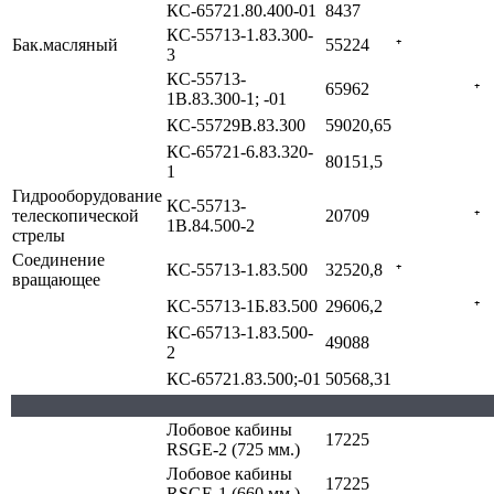
КС-65721.80.400-01
8437
КС-55713-1.83.300-
Бак.масляный
55224
⁺
3
КС-55713-
65962
⁺
1В.83.300-1; -01
КС-55729В.83.300
59020,65
КС-65721-6.83.320-
80151,5
1
Гидрооборудование
КС-55713-
телескопической
20709
⁺
1В.84.500-2
стрелы
Соединение
КС-55713-1.83.500
32520,8
⁺
вращающее
КС-55713-1Б.83.500
29606,2
⁺
КС-65713-1.83.500-
49088
2
КС-65721.83.500;-01
50568,31
Лобовое кабины
17225
RSGE-2 (725 мм.)
Лобовое кабины
17225
RSGE-1 (660 мм.)