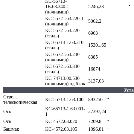
КС-55713-
1В.63.340-1
5246,28
⁺
(полиамид)
КС-55721.63.220-1
5062,2
(полиамид)
КС-55721.63.220
6903
(сталь)
КС-65713-1.63.210
15301,65
(сталь)
КС-65721.63.230
8385
(полиамид)
КС-65721.63.330
16874
(сталь)
КС-74713.00.530
3137,03
(полиамид) од.блок.
Уста
Стрела
КС-55713-1.63.100
893250
⁺
телескопическая
КС-65713-1.63.001-
Ось
27397,24
1
Ось
КС-4572.63.020
7209,8
⁺
Башмак
КС-4572.63.105
1096,81
⁺