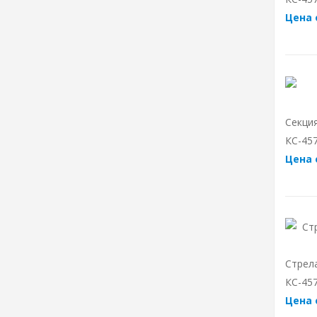
Цена 
Секци
КС-457
Цена 
Стрел
КС-457
Цена 