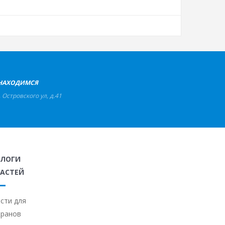
НАХОДИМСЯ
,
Островского ул, д.41
АЛОГИ
АСТЕЙ
сти для
кранов