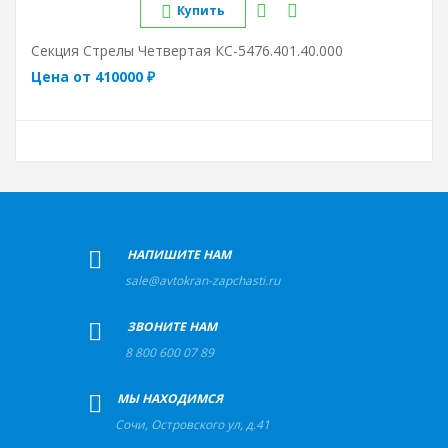
Купить
Секция Стрелы Четвертая КС-5476.401.40.000
Цена от 410000 ₽
+
НАПИШИТЕ НАМ
sale@avtokran-zapchasti.ru
+
ЗВОНИТЕ НАМ
8 800 600 07 89
+
МЫ НАХОДИМСЯ
Сочи
,
Островского ул, д.41