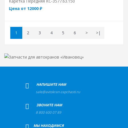
Каретка Передняя КС-3577.63.150
Цена от 12000 ₽
1
2
3
4
5
6
>
>|
+
НАПИШИТЕ НАМ
sale@avtokran-zapchasti.ru
+
ЗВОНИТЕ НАМ
8 800 600 07 89
+
МЫ НАХОДИМСЯ