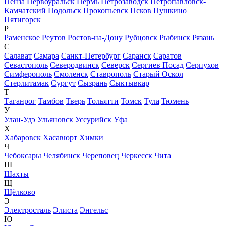
Пенза
Первоуральск
Пермь
Петрозаводск
Петропавловск-
Камчатский
Подольск
Прокопьевск
Псков
Пушкино
Пятигорск
Р
Раменское
Реутов
Ростов-на-Дону
Рубцовск
Рыбинск
Рязань
С
Салават
Самара
Санкт-Петербург
Саранск
Саратов
Севастополь
Северодвинск
Северск
Сергиев Посад
Серпухов
Симферополь
Смоленск
Ставрополь
Старый Оскол
Стерлитамак
Сургут
Сызрань
Сыктывкар
Т
Таганрог
Тамбов
Тверь
Тольятти
Томск
Тула
Тюмень
У
Улан-Удэ
Ульяновск
Уссурийск
Уфа
Х
Хабаровск
Хасавюрт
Химки
Ч
Чебоксары
Челябинск
Череповец
Черкесск
Чита
Ш
Шахты
Щ
Щёлково
Э
Электросталь
Элиста
Энгельс
Ю