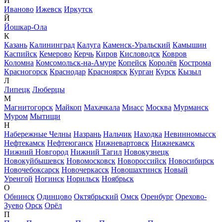
И
Иваново
Ижевск
Иркутск
Й
Йошкар-Ола
К
Казань
Калининград
Калуга
Каменск-Уральский
Камышин
Каспийск
Кемерово
Керчь
Киров
Кисловодск
Ковров
Коломна
Комсомольск-на-Амуре
Копейск
Королёв
Кострома
Красногорск
Краснодар
Красноярск
Курган
Курск
Кызыл
Л
Липецк
Люберцы
М
Магнитогорск
Майкоп
Махачкала
Миасс
Москва
Мурманск
Муром
Мытищи
Н
Набережные Челны
Назрань
Нальчик
Находка
Невинномысск
Нефтекамск
Нефтеюганск
Нижневартовск
Нижнекамск
Нижний Новгород
Нижний Тагил
Новокузнецк
Новокуйбышевск
Новомосковск
Новороссийск
Новосибирск
Новочебоксарск
Новочеркасск
Новошахтинск
Новый
Уренгой
Ногинск
Норильск
Ноябрьск
О
Обнинск
Одинцово
Октябрьский
Омск
Оренбург
Орехово-
Зуево
Орск
Орёл
П