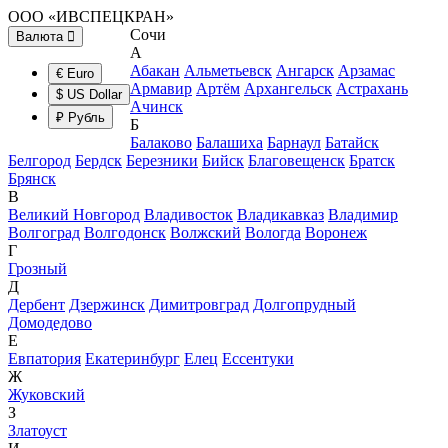
ООО «ИВСПЕЦКРАН»
Сочи
Валюта
А
Абакан
Альметьевск
Ангарск
Арзамас
€ Euro
Армавир
Артём
Архангельск
Астрахань
$ US Dollar
Ачинск
₽ Рубль
Б
Балаково
Балашиха
Барнаул
Батайск
Белгород
Бердск
Березники
Бийск
Благовещенск
Братск
Брянск
В
Великий Новгород
Владивосток
Владикавказ
Владимир
Волгоград
Волгодонск
Волжский
Вологда
Воронеж
Г
Грозный
Д
Дербент
Дзержинск
Димитровград
Долгопрудный
Домодедово
Е
Евпатория
Екатеринбург
Елец
Ессентуки
Ж
Жуковский
З
Златоуст