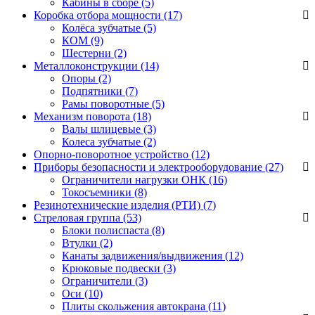
Кабины в сборе
(5)
Коробка отбора мощности (17)
Колёса зубчатые
(5)
КОМ
(9)
Шестерни
(2)
Металлоконструкции (14)
Опоры
(2)
Подпятники
(7)
Рамы поворотные
(5)
Механизм поворота (18)
Валы шлицевые
(3)
Колеса зубчатые
(2)
Опорно-поворотное устройство (12)
Приборы безопасности и электрооборудование (27)
Ограничители нагрузки ОНК
(16)
Токосъемники
(8)
Резинотехнические изделия (РТИ) (7)
Стреловая группа (53)
Блоки полиспаста
(8)
Втулки
(2)
Канаты задвижения/выдвижения
(12)
Крюковые подвески
(3)
Ограничители
(3)
Оси
(10)
Плиты скольжения автокрана
(11)